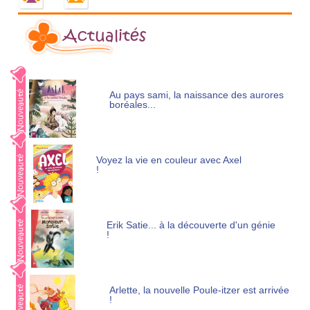
Actualités
Au pays sami, la naissance des aurores
boréales...
Voyez la vie en couleur avec Axel
!
Erik Satie... à la découverte d'un génie
!
Arlette, la nouvelle Poule-itzer est arrivée
!