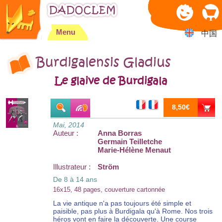
Jump to navigation
Menu
中国
Burdigalensis Gladius
Le glaive de Burdigala
8,50€
Mai, 2014
Auteur :
Anna Borras
Germain Teilletche
Marie-Hélène Menaut
Illustrateur :
Ström
De 8 à 14 ans
16x15, 48 pages, couverture cartonnée
La vie antique n'a pas toujours été simple et
paisible, pas plus à Burdigala qu'à Rome. Nos trois
héros vont en faire la découverte. Une course