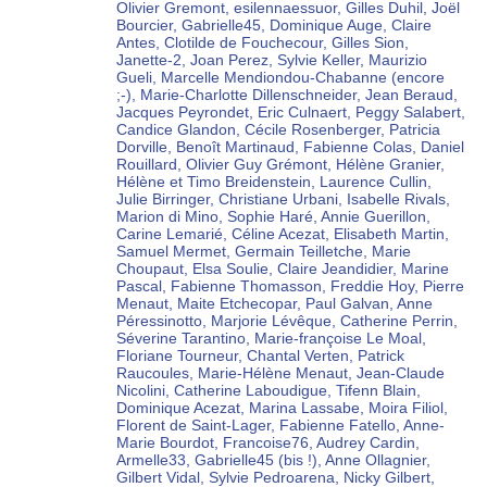
Olivier Gremont, esilennaessuor, Gilles Duhil, Joël
Bourcier, Gabrielle45, Dominique Auge, Claire
Antes, Clotilde de Fouchecour, Gilles Sion,
Janette-2, Joan Perez, Sylvie Keller, Maurizio
Gueli, Marcelle Mendiondou-Chabanne (encore
;-), Marie-Charlotte Dillenschneider, Jean Beraud,
Jacques Peyrondet, Eric Culnaert, Peggy Salabert,
Candice Glandon, Cécile Rosenberger, Patricia
Dorville, Benoît Martinaud, Fabienne Colas, Daniel
Rouillard, Olivier Guy Grémont, Hélène Granier,
Hélène et Timo Breidenstein, Laurence Cullin,
Julie Birringer, Christiane Urbani, Isabelle Rivals,
Marion di Mino, Sophie Haré, Annie Guerillon,
Carine Lemarié, Céline Acezat, Elisabeth Martin,
Samuel Mermet, Germain Teilletche, Marie
Choupaut, Elsa Soulie, Claire Jeandidier, Marine
Pascal, Fabienne Thomasson, Freddie Hoy, Pierre
Menaut, Maite Etchecopar, Paul Galvan, Anne
Péressinotto, Marjorie Lévêque, Catherine Perrin,
Séverine Tarantino, Marie-françoise Le Moal,
Floriane Tourneur, Chantal Verten, Patrick
Raucoules, Marie-Hélène Menaut, Jean-Claude
Nicolini, Catherine Laboudigue, Tifenn Blain,
Dominique Acezat, Marina Lassabe, Moira Filiol,
Florent de Saint-Lager, Fabienne Fatello, Anne-
Marie Bourdot, Francoise76, Audrey Cardin,
Armelle33, Gabrielle45 (bis !), Anne Ollagnier,
Gilbert Vidal, Sylvie Pedroarena, Nicky Gilbert,