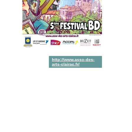
http://www.asso-des-
arts-clairac.fr/