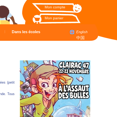
Mon compte
Mon panier
Dans les écoles
English
中国
ées (petit
onde. Tous