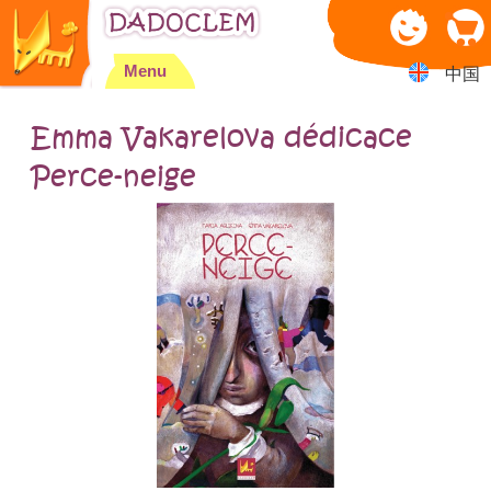
Jump to navigation
Menu
中国
Emma Vakarelova dédicace
Perce-neige