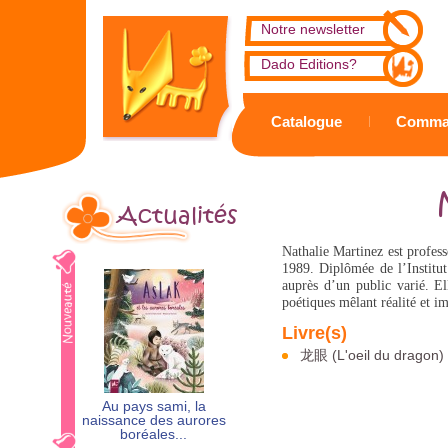
Notre newsletter
Dado Editions?
Catalogue
Comma
Actualités
Nathalie Martinez est professe
1989. Diplômée de l’Institu
auprès d’un public varié. E
poétiques mêlant réalité et i
龙眼 (L'oeil du dragon)
Au pays sami, la
naissance des aurores
boréales...