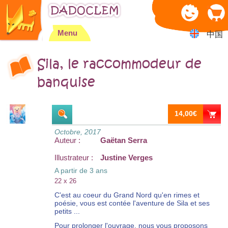
Jump to navigation
Menu
中国
Sila, le raccommodeur de
banquise
14,00€
Octobre, 2017
Auteur :
Gaëtan Serra
Illustrateur :
Justine Verges
A partir de 3 ans
22 x 26
C'est au coeur du Grand Nord qu'en rimes et
poésie, vous est contée l'aventure de Sila et ses
petits ...
Pour prolonger l'ouvrage, nous vous proposons