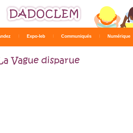
Jump to navigation
ndez
Expo-leb
Communiqués
Numérique
La Vague disparue