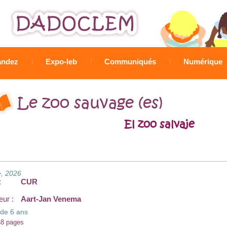
Jump to navigation
ndez
Expo-leb
Communiqués
Numérique
Le zoo sauvage (es)
El zoo salvaje
, 2026
:
CUR
eur :
Aart-Jan Venema
 de 6 ans
48 pages