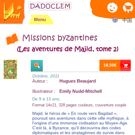
Jump to navigation
Menu
中国
Missions byzantines
(Les aventures de Majid, tome 2)
18,50€
Octobre, 2011
Auteur :
Hugues Beaujard
Illustrateur :
Emily Nudd-Mitchell
De 9 à 13 ans;
Format 14x21, 328 pages couleurs, couverture souple
Majid, le héros de « En route vers Bagdad »,
poursuit ses aventures dans cette ville mythique, à
l'origine d'une immense civilisation au Moyen-Age.
C'est là, à Byzance, qu'il découvrira des codes
diplomatiques et les stratagèmes de survie dans