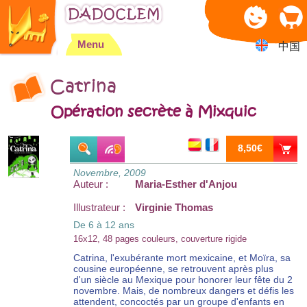
Jump to navigation
Menu
中国
Catrina
Opération secrète à Mixquic
8,50€
Novembre, 2009
Auteur :
Maria-Esther d'Anjou
Illustrateur :
Virginie Thomas
De 6 à 12 ans
16x12, 48 pages couleurs, couverture rigide
Catrina, l'exubérante mort mexicaine, et Moïra, sa
cousine européenne, se retrouvent après plus
d'un siècle au Mexique pour honorer leur fête du 2
novembre. Mais, de nombreux dangers et défis les
attendent, concoctés par un groupe d'enfants en