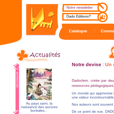
Notre newsletter
Dado Editions?
Catalogue
Comma
Actualités
Notre devise
:
Un 
Dadoclem, créée par deux 
ressources pédagogiques, 
Un monde qui apprivoise l'
une valeur incontournable 
Au pays sami, la
Nos auteurs sont souvent 
naissance des aurores
boréales...
De ce point de vue, DADOC