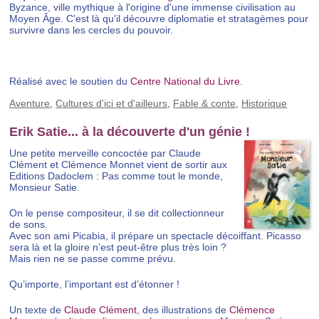
Byzance, ville mythique à l'origine d'une immense civilisation au
Moyen Âge. C'est là qu'il découvre diplomatie et stratagèmes pour
survivre dans les cercles du pouvoir.
Réalisé avec le soutien du
Centre National du Livre
.
Aventure
,
Cultures d'ici et d'ailleurs
,
Fable & conte
,
Historique
Erik Satie... à la découverte d'un génie !
Une petite merveille concoctée par Claude
Clément et Clémence Monnet vient de sortir aux
Editions Dadoclem :
Pas comme tout le monde,
Monsieur Satie.
On le pense compositeur, il se dit collectionneur
de sons.
Avec son ami Picabia, il prépare un spectacle décoiffant. Picasso
sera là et la gloire n’est peut-être plus très loin ?
Mais rien ne se passe comme prévu.
Qu’importe, l’important est d’étonner !
Un texte de
Claude Clément
, des illustrations de
Clémence