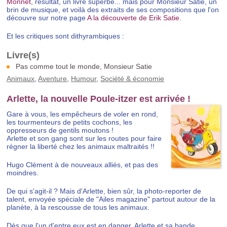
Monnet
, résultat, un livre superbe... mais pour Monsieur Satie, un
brin de musique, et voilà des extraits de ses compositions que l'on
découvre sur notre page
A la découverte de Erik Satie
.
Et les critiques sont dithyrambiques :
Pas comme tout le monde, Monsieur Satie
Animaux
,
Aventure
,
Humour
,
Société & économie
Arlette, la nouvelle Poule-itzer est arrivée !
Gare à vous, les empêcheurs de voler en rond,
les tourmenteurs de petits cochons, les
oppresseurs de gentils moutons !
Arlette et son gang sont sur les routes pour faire
régner la liberté chez les animaux maltraités !!
Hugo Clément à de nouveaux alliés, et pas des
moindres.
De qui s'agit-il ? Mais d'Arlette, bien sûr, la photo-reporter de
talent, envoyée spéciale de "Ailes magazine" partout autour de la
planète, à la rescousse de tous les animaux.
Dès que l'un d'entre eux est en danger, Arlette et sa bande