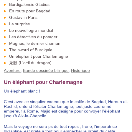
Burdigalensis Gladius
En route pour Bagdad
Gustav in Paris
La surprise
Le nouvel ogre mondial
Les détectives du potager
Magnus, le dernier chaman
The sword of Burdigala
Un éléphant pour Charlemagne
龙眼 (L'oeil du dragon)
Aventure
,
Bande dessinée bilingue
,
Historique
Un éléphant pour Charlemagne
Un éléphant blanc !
C'est avec ce singulier cadeau que le calife de Bagdad, Haroun al-
Rachid, entend féliciter Charlemagne, tout juste couronné
empereur à Rome. Majid est désigné pour convoyer l'éléphant
jusqu'à Aix-la-Chapelle.
Mais le voyage ne sera ps de tout repos ; Irène, l'impératrice
byzantine, est prête à tout pour empêcher le projet du calife.