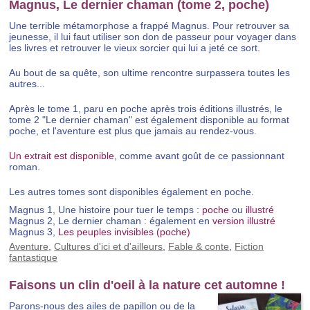
Magnus, Le dernier chaman (tome 2, poche)
Une terrible métamorphose a frappé Magnus. Pour retrouver sa
jeunesse, il lui faut utiliser son don de passeur pour voyager dans
les livres et retrouver le vieux sorcier qui lui a jeté ce sort.
Au bout de sa quête, son ultime rencontre surpassera toutes les
autres...
Après le tome 1, paru en poche après trois éditions illustrés, le
tome 2 "Le dernier chaman" est également disponible au format
poche, et l'aventure est plus que jamais au rendez-vous.
Un extrait est disponible
, comme avant goût de ce passionnant
roman.
Les autres tomes sont disponibles également en poche.
Magnus 1, Une histoire pour tuer le temps :
poche
ou
illustré
Magnus 2, Le dernier chaman : également en
version illustré
Magnus 3,
Les peuples invisibles (poche)
Aventure
,
Cultures d'ici et d'ailleurs
,
Fable & conte
,
Fiction
fantastique
Faisons un clin d'oeil à la nature cet automne !
Parons-nous des ailes de papillon ou de la