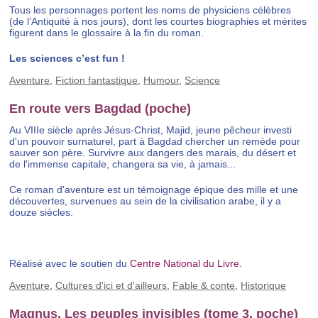
Tous les personnages portent les noms de physiciens célèbres
(de l’Antiquité à nos jours), dont les courtes biographies et mérites
figurent dans le glossaire à la fin du roman.
Les sciences c’est fun !
Aventure
,
Fiction fantastique
,
Humour
,
Science
En route vers Bagdad (poche)
Au VIIIe siècle après Jésus-Christ, Majid, jeune pêcheur investi
d'un pouvoir surnaturel, part à Bagdad chercher un remède pour
sauver son père. Survivre aux dangers des marais, du désert et
de l'immense capitale, changera sa vie, à jamais...
Ce roman d'aventure est un témoignage épique des mille et une
découvertes, survenues au sein de la civilisation arabe, il y a
douze siècles.
Réalisé avec le soutien du
Centre National du Livre
.
Aventure
,
Cultures d'ici et d'ailleurs
,
Fable & conte
,
Historique
Magnus, Les peuples invisibles (tome 3, poche)